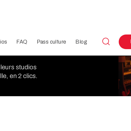

ios
FAQ
Pass culture
Blog
et
leurs studios
le, en 2 clics.