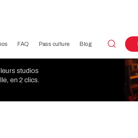

ios
FAQ
Pass culture
Blog
Air
leurs studios
le, en 2 clics.