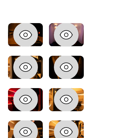
qu'un régie et une cabine spacieuse 
mixage et le mastering 
sessions de 
composition avec nos beatmakers
covers
clips.