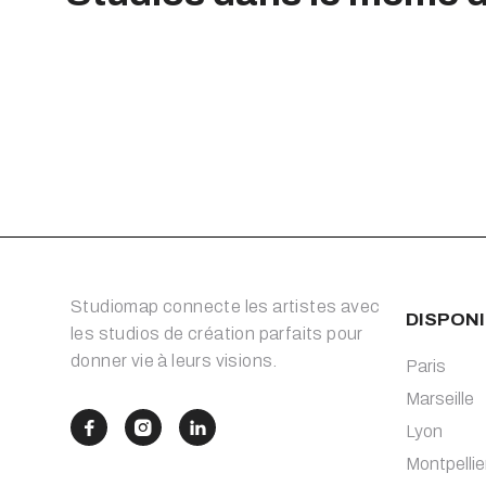
Studiomap connecte les artistes avec
DISPONI
les studios de création parfaits pour
donner vie à leurs visions.
Paris
Marseille



Lyon
Montpellie