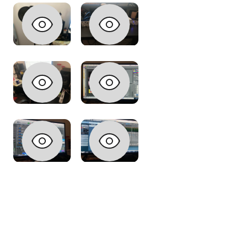
Nos outils
Cubase
Logic Pro
Adobe Photoshop CS6
Une expérience musicale inoubliable
Studio Rare Music