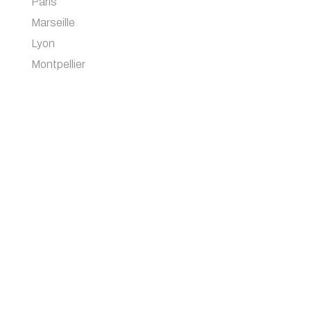
Paris
Marseille
Lyon
Montpellier
Nice
Lille
Bordeaux
Nantes
Toulouse
NOS CATEGORIES
Studio d’enregistrement
Studio photo & video
Tous nos studios